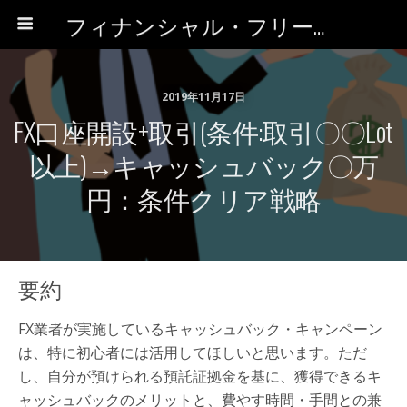
フィナンシャル・フリーを目指そう
2019年11月17日
FX口座開設+取引(条件:取引〇〇Lot
以上)→キャッシュバック〇万
円：条件クリア戦略
要約
FX業者が実施しているキャッシュバック・キャンペーン
は、特に初心者には活用してほしいと思います。ただ
し、自分が預けられる預託証拠金を基に、獲得できるキ
ャッシュバックのメリットと、費やす時間・手間との兼