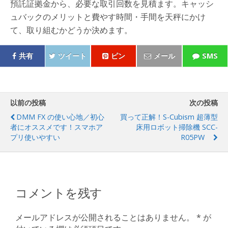
預託証拠金から、必要な取引回数を見積ます。キャッシ
ュバックのメリットと費やす時間・手間を天秤にかけ
て、取り組むかどうか決めます。
共有
ツイート
ピン
メール
SMS
以前の投稿
次の投稿
DMM FX の使い心地／初心
買って正解！S-Cubism 超薄型
者にオススメです！スマホア
床用ロボット掃除機 SCC-
プリ使いやすい
R05PW
コメントを残す
メールアドレスが公開されることはありません。
*
が